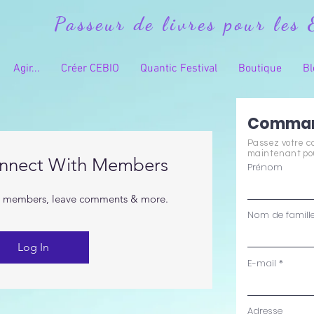
Passeur de livres pour les 
Agir...
Créer CEBIO
Quantic Festival
Boutique
Bl
Comma
Passez votre 
maintenant pou
onnect With Members
Prénom
r members, leave comments & more.
Nom de famill
Log In
E-mail
Adresse