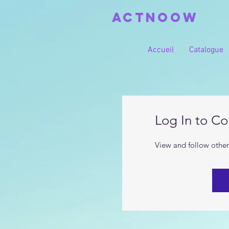
actnoow
Accueil
Catalogue
Log In to C
View and follow othe