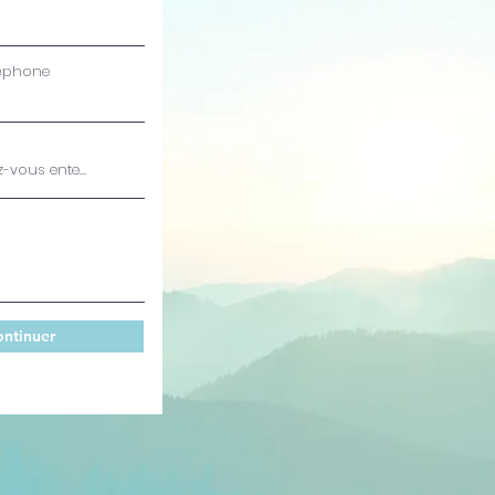
léphone
s
ntinuer