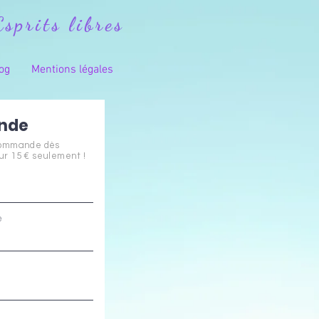
Esprits libres
og
Mentions légales
nde
commande dès
r 15 € seulement !
e