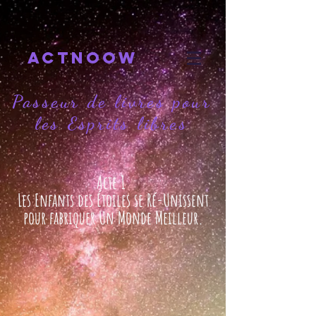
actnoow
Passeur de livres pour
les Esprits libres
Acte 1
Les Enfants des Étoiles se Ré-Unissent
pour fabriquer Un Monde Meilleur.