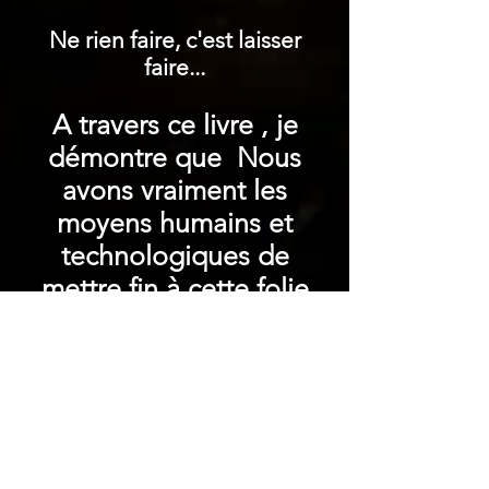
Ne rien faire, c'est laisser
faire...
A travers ce livre , je
démontre que Nous
avons vraiment les
moyens humains et
technologiques de
mettre fin à cette folie
mondiale.
Mon amie-i, je suis sincère
avec toi, je ne sais pas si nous
pouvons y arriver. Je ne
promets rien. La seule chose
que je sais, c'est que je ne