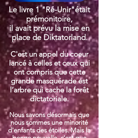
Le livre 1 "Ré-Unir"était
prémonitoire,
il avait prévu la mise en
place de Diktatorland
.
C'est un appel du coeur
lancé à celles et ceux qui
ont compris que cette
grande masquérade est
l’arbre qui cache la forêt
dictatoriale.
Nous savons désormais que
nous sommes une minorité
d'enfants des étoiles. Mais la
bonne nouvelle, c’est que