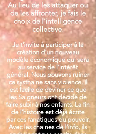
Au lieu de les attaquer ou
de les affronter, je fais le
choix de l'intelligence
collective.
Je t'invite à participer à la
création d'un nouveau
modèle économique qui sera
au service de l'intérêt
général. Nous pouvons ruiner
ce systhaine sans violence. Il
est facile de deviner ce que
les Saigneurs ont décidé de
faire subir à nos enfants. La fin
de l’histoire est déjà écrite
par ces fanatiques du pouvoir.
Avec les chaines de l'info, ils