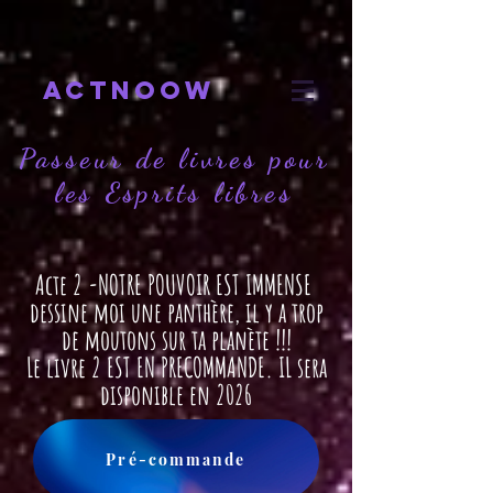
actnoow
Passeur de livres pour
les Esprits libres
Acte 2 -
NOTRE POUVOIR EST IMMENSE
dessine moi une panthère, il y a trop
de moutons sur ta planète !!!
Le livre 2 EST EN PRECOMMANDE. IL sera
disponible en 2026
Pré-commande