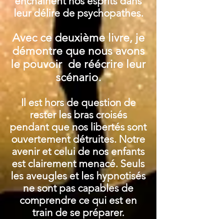
enchainent nos esprits dans
leur délire de psychopathes.
Avec ce deuxième livre, je
démontre que nous avons
le pouvoir de réécrire leur
scénario.
Il est hors de question de
rester les bras croisés
pendant que nos libertés sont
ouvertement détruites. Notre
avenir et celui de nos enfants
est clairement menacé. Seuls
les aveugles et les hypnotisés
ne sont pas capables de
comprendre ce qui est en
train de se préparer.